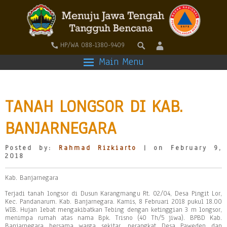
HP/WA 088-1380-9409
Main Menu
TANAH LONGSOR DI KAB.
BANJARNEGARA
Posted by:
Rahmad Rizkiarto
| on February 9,
2018
Kab. Banjarnegara
Terjadi tanah longsor di Dusun Karangmangu Rt. 02/04, Desa Pingit Lor,
Kec. Pandanarum. Kab. Banjarnegara. Kamis, 8 Februari 2018 pukul 18.00
WIB. Hujan lebat mengakibatkan Tebing dengan ketinggian 3 m longsor,
menimpa rumah atas nama Bpk. Trisno (40 Th/5 jiwa). BPBD Kab.
Banjarnegara bersama warga sekitar, perangkat Desa Paweden dan