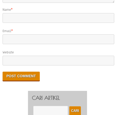
Name
*
Email
*
Website
CARI ARTIKEL