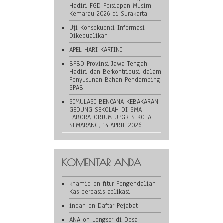
Hadiri FGD Persiapan Musim
Kemarau 2026 di Surakarta
Uji Konsekuensi Informasi
Dikecualikan
APEL HARI KARTINI
BPBD Provinsi Jawa Tengah
Hadiri dan Berkontribusi dalam
Penyusunan Bahan Pendamping
SPAB
SIMULASI BENCANA KEBAKARAN
GEDUNG SEKOLAH DI SMA
LABORATORIUM UPGRIS KOTA
SEMARANG, 14 APRIL 2026
KOMENTAR ANDA
khamid
on
fitur Pengendalian
Kas berbasis aplikasi
indah
on
Daftar Pejabat
ANA
on
Longsor di Desa