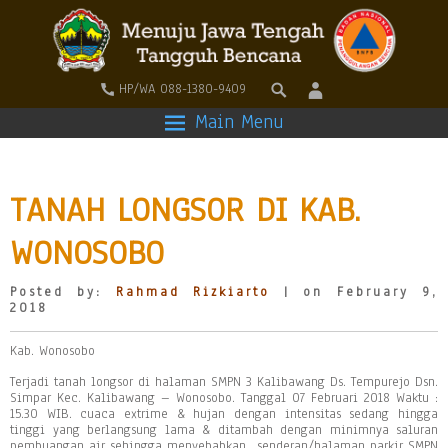
HP/WA 088-1380-9409
Main Menu
TANAH LONGSOR DI KAB.
WONOSOBO
Posted by:
Rahmad Rizkiarto
| on February 9,
2018
Kab. Wonosobo
Terjadi tanah longsor di halaman SMPN 3 Kalibawang Ds. Tempurejo Dsn.
Simpar Kec. Kalibawang – Wonosobo. Tanggal 07 Februari 2018 Waktu :
15.30 WIB. cuaca extrime & hujan dengan intensitas sedang hingga
tinggi yang berlangsung lama & ditambah dengan minimnya saluran
pembuangan air sehingga menyebabkan senderan/halaman parkir SMPN