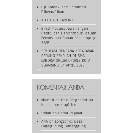
Uji Konsekuensi Informasi
Dikecualikan
APEL HARI KARTINI
BPBD Provinsi Jawa Tengah
Hadiri dan Berkontribusi dalam
Penyusunan Bahan Pendamping
SPAB
SIMULASI BENCANA KEBAKARAN
GEDUNG SEKOLAH DI SMA
LABORATORIUM UPGRIS KOTA
SEMARANG, 14 APRIL 2026
KOMENTAR ANDA
khamid
on
fitur Pengendalian
Kas berbasis aplikasi
indah
on
Daftar Pejabat
ANA
on
Longsor di Desa
Pagergunung Temanggung