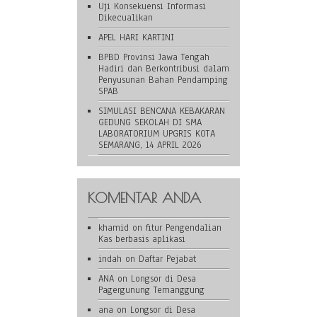
Uji Konsekuensi Informasi
Dikecualikan
APEL HARI KARTINI
BPBD Provinsi Jawa Tengah
Hadiri dan Berkontribusi dalam
Penyusunan Bahan Pendamping
SPAB
SIMULASI BENCANA KEBAKARAN
GEDUNG SEKOLAH DI SMA
LABORATORIUM UPGRIS KOTA
SEMARANG, 14 APRIL 2026
KOMENTAR ANDA
khamid
on
fitur Pengendalian
Kas berbasis aplikasi
indah
on
Daftar Pejabat
ANA
on
Longsor di Desa
Pagergunung Temanggung
ana
on
Longsor di Desa