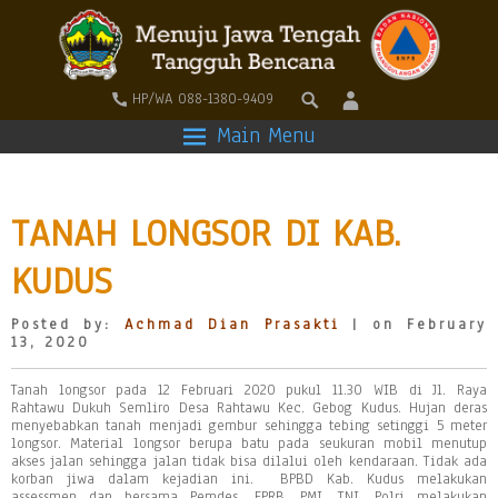
HP/WA 088-1380-9409
Main Menu
TANAH LONGSOR DI KAB.
KUDUS
Posted by:
Achmad Dian Prasakti
| on February
13, 2020
Tanah longsor pada 12 Februari 2020 pukul 11.30 WIB di Jl. Raya
Rahtawu Dukuh Semliro Desa Rahtawu Kec. Gebog Kudus. Hujan deras
menyebabkan tanah menjadi gembur sehingga tebing setinggi 5 meter
longsor. Material longsor berupa batu pada seukuran mobil menutup
akses jalan sehingga jalan tidak bisa dilalui oleh kendaraan. Tidak ada
korban jiwa dalam kejadian ini. BPBD Kab. Kudus melakukan
assessmen dan bersama Pemdes, FPRB, PMI, TNI, Polri melakukan