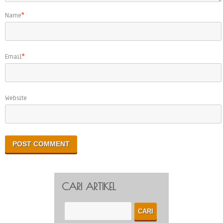
Name
*
Email
*
Website
CARI ARTIKEL