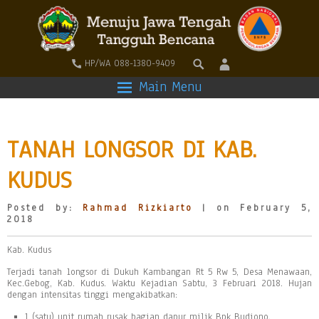
HP/WA 088-1380-9409
Main Menu
TANAH LONGSOR DI KAB.
KUDUS
Posted by:
Rahmad Rizkiarto
| on February 5,
2018
Kab. Kudus
Terjadi tanah longsor di Dukuh Kambangan Rt 5 Rw 5, Desa Menawaan,
Kec.Gebog, Kab. Kudus. Waktu Kejadian Sabtu, 3 Februari 2018. Hujan
dengan intensitas tinggi mengakibatkan:
1 (satu) unit rumah rusak bagian dapur milik Bpk Budiono,