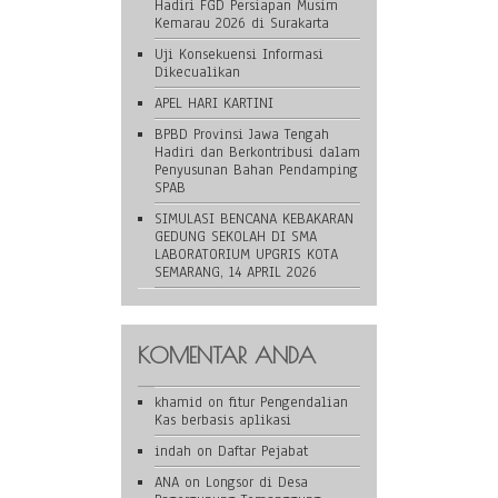
Hadiri FGD Persiapan Musim
Kemarau 2026 di Surakarta
Uji Konsekuensi Informasi
Dikecualikan
APEL HARI KARTINI
BPBD Provinsi Jawa Tengah
Hadiri dan Berkontribusi dalam
Penyusunan Bahan Pendamping
SPAB
SIMULASI BENCANA KEBAKARAN
GEDUNG SEKOLAH DI SMA
LABORATORIUM UPGRIS KOTA
SEMARANG, 14 APRIL 2026
KOMENTAR ANDA
khamid
on
fitur Pengendalian
Kas berbasis aplikasi
indah
on
Daftar Pejabat
ANA
on
Longsor di Desa