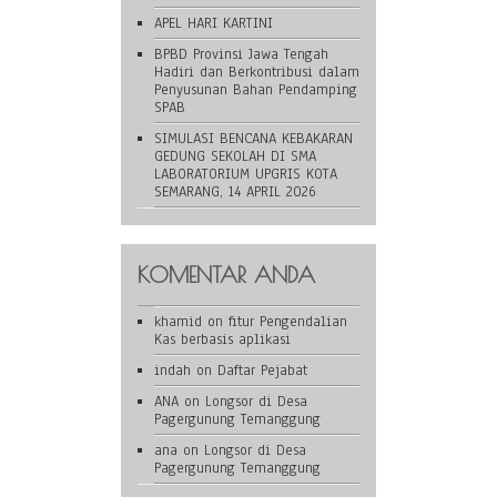
APEL HARI KARTINI
BPBD Provinsi Jawa Tengah
Hadiri dan Berkontribusi dalam
Penyusunan Bahan Pendamping
SPAB
SIMULASI BENCANA KEBAKARAN
GEDUNG SEKOLAH DI SMA
LABORATORIUM UPGRIS KOTA
SEMARANG, 14 APRIL 2026
KOMENTAR ANDA
khamid
on
fitur Pengendalian
Kas berbasis aplikasi
indah
on
Daftar Pejabat
ANA
on
Longsor di Desa
Pagergunung Temanggung
ana
on
Longsor di Desa
Pagergunung Temanggung