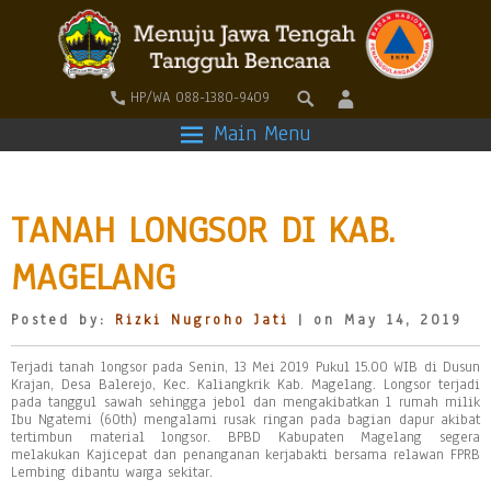
HP/WA 088-1380-9409
Main Menu
TANAH LONGSOR DI KAB.
MAGELANG
Posted by:
Rizki Nugroho Jati
| on May 14, 2019
Terjadi tanah longsor pada Senin, 13 Mei 2019 Pukul 15.00 WIB di Dusun
Krajan, Desa Balerejo, Kec. Kaliangkrik Kab. Magelang. Longsor terjadi
pada tanggul sawah sehingga jebol dan mengakibatkan 1 rumah milik
Ibu Ngatemi (60th) mengalami rusak ringan pada bagian dapur akibat
tertimbun material longsor. BPBD Kabupaten Magelang segera
melakukan Kajicepat dan penanganan kerjabakti bersama relawan FPRB
Lembing dibantu warga sekitar.