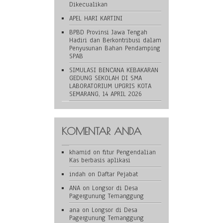
Dikecualikan
APEL HARI KARTINI
BPBD Provinsi Jawa Tengah
Hadiri dan Berkontribusi dalam
Penyusunan Bahan Pendamping
SPAB
SIMULASI BENCANA KEBAKARAN
GEDUNG SEKOLAH DI SMA
LABORATORIUM UPGRIS KOTA
SEMARANG, 14 APRIL 2026
KOMENTAR ANDA
khamid
on
fitur Pengendalian
Kas berbasis aplikasi
indah
on
Daftar Pejabat
ANA
on
Longsor di Desa
Pagergunung Temanggung
ana
on
Longsor di Desa
Pagergunung Temanggung