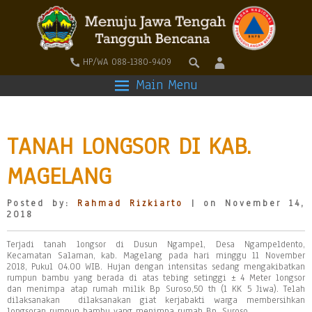
HP/WA 088-1380-9409
Main Menu
TANAH LONGSOR DI KAB.
MAGELANG
Posted by:
Rahmad Rizkiarto
| on November 14,
2018
Terjadi tanah longsor di Dusun Ngampel, Desa Ngampeldento,
Kecamatan Salaman, kab. Magelang pada hari minggu 11 November
2018, Pukul 04.00 WIB. Hujan dengan intensitas sedang mengakibatkan
rumpun bambu yang berada di atas tebing setinggi ± 4 Meter longsor
dan menimpa atap rumah milik Bp Suroso,50 th (1 KK 5 Jiwa). Telah
dilaksanakan dilaksanakan giat kerjabakti warga membersihkan
longsoran rumpun bambu yang menimpa rumah Bp. Suroso.