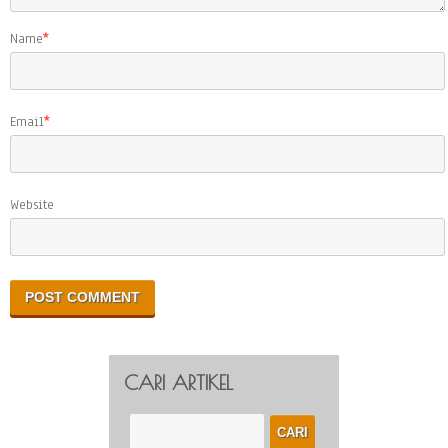
Name
*
Email
*
Website
CARI ARTIKEL