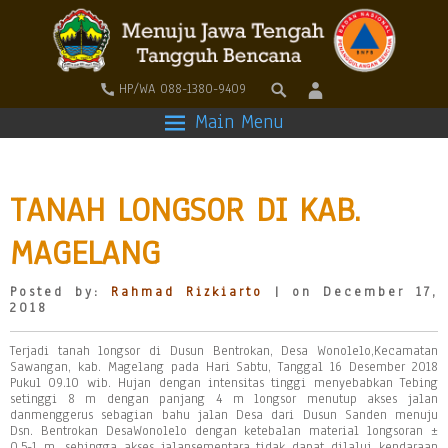
HP/WA 088-1380-9409
Main Menu
TANAH LONGSOR DI KAB.
MAGELANG
Posted by:
Rahmad Rizkiarto
| on December 17,
2018
Terjadi tanah longsor di Dusun Bentrokan, Desa Wonolelo,Kecamatan
Sawangan, kab. Magelang pada Hari Sabtu, Tanggal 16 Desember 2018
Pukul 09.10 wib. Hujan dengan intensitas tinggi menyebabkan Tebing
setinggi 8 m dengan panjang 4 m longsor menutup akses jalan
danmenggerus sebagian bahu jalan Desa dari Dusun Sanden menuju
Dsn. Bentrokan DesaWonolelo dengan ketebalan material longsoran ±
0.5-1 m, sehingga akses jalansementara tidak dapat dilalui kendaraan