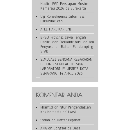
Hadiri FGD Persiapan Musim
Kemarau 2026 di Surakarta
Uji Konsekuensi Informasi
Dikecualikan
APEL HARI KARTINI
BPBD Provinsi Jawa Tengah
Hadiri dan Berkontribusi dalam
Penyusunan Bahan Pendamping
SPAB
SIMULASI BENCANA KEBAKARAN
GEDUNG SEKOLAH DI SMA
LABORATORIUM UPGRIS KOTA
SEMARANG, 14 APRIL 2026
KOMENTAR ANDA
khamid
on
fitur Pengendalian
Kas berbasis aplikasi
indah
on
Daftar Pejabat
ANA
on
Longsor di Desa