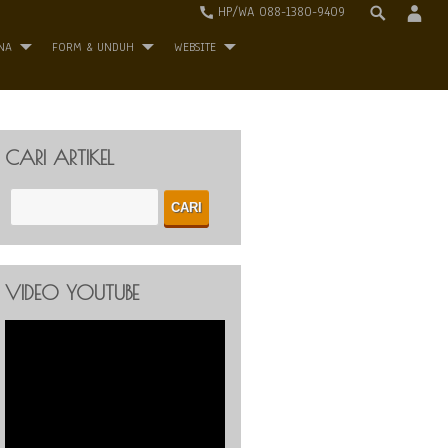
HP/WA 088-1380-9409
NA
FORM & UNDUH
WEBSITE
CARI ARTIKEL
VIDEO YOUTUBE