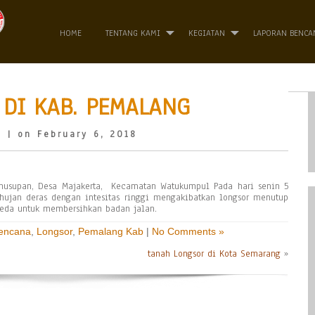
HOME
TENTANG KAMI
KEGIATAN
LAPORAN BENCA
DI KAB. PEMALANG
o
| on February 6, 2018
Penusupan, Desa Majakerta, Kecamatan Watukumpul Pada hari senin 5
 hujan deras dengan intesitas ringgi mengakibatkan longsor menutup
reda untuk membersihkan badan jalan.
Bencana
,
Longsor
,
Pemalang Kab
|
No Comments »
tanah Longsor di Kota Semarang
»