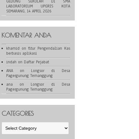
GEDUNG SEKOLAH DI SMA
LABORATORIUM UPGRIS KOTA
SEMARANG, 14 APRIL 2026
KOMENTAR ANDA
khamid
on
fitur Pengendalian Kas
berbasis aplikasi
indah
on
Daftar Pejabat
ANA
on
Longsor di Desa
Pagergunung Temanggung
ana
on
Longsor di Desa
Pagergunung Temanggung
CATEGORIES
Categories