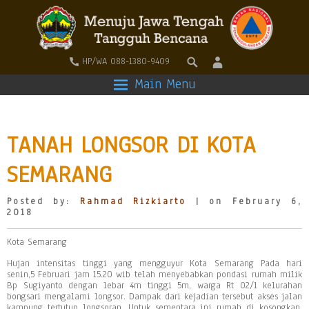
HP/WA 088-1380-9409
Main Menu
TANAH LONGSOR DI KOTA
SEMARANG
Posted by:
Rahmad Rizkiarto
| on February 6,
2018
Kota Semarang
Hujan intensitas tinggi yang mengguyur Kota Semarang Pada hari
senin,5 Februari jam 15.20 wib telah menyebabkan pondasi rumah milik
Bp Sugiyanto dengan lebar 4m tinggi 5m, warga Rt 02/1 kelurahan
bongsari mengalami longsor. Dampak dari kejadian tersebut akses jalan
kampung tertutup longsoran. Untuk sementara ini rumah di kosongkan.