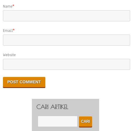
Name
*
Email
*
Website
CARI ARTIKEL