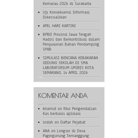
Kemarau 2026 di Surakarta
Uji Konsekuensi Informasi
Dikecualikan
APEL HARI KARTINI
BPBD Provinsi Jawa Tengah
Hadiri dan Berkontribusi dalam
Penyusunan Bahan Pendamping
SPAB
SIMULASI BENCANA KEBAKARAN
GEDUNG SEKOLAH DI SMA
LABORATORIUM UPGRIS KOTA
SEMARANG, 14 APRIL 2026
KOMENTAR ANDA
khamid
on
fitur Pengendalian
Kas berbasis aplikasi
indah
on
Daftar Pejabat
ANA
on
Longsor di Desa
Pagergunung Temanggung