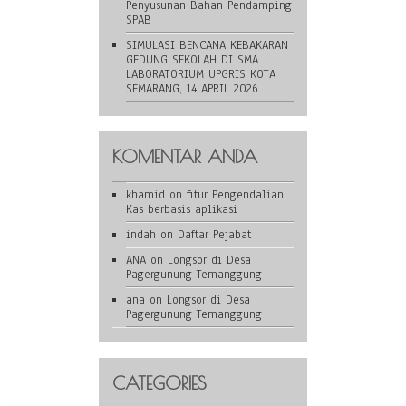
Penyusunan Bahan Pendamping
SPAB
SIMULASI BENCANA KEBAKARAN
GEDUNG SEKOLAH DI SMA
LABORATORIUM UPGRIS KOTA
SEMARANG, 14 APRIL 2026
KOMENTAR ANDA
khamid
on
fitur Pengendalian
Kas berbasis aplikasi
indah
on
Daftar Pejabat
ANA
on
Longsor di Desa
Pagergunung Temanggung
ana
on
Longsor di Desa
Pagergunung Temanggung
CATEGORIES