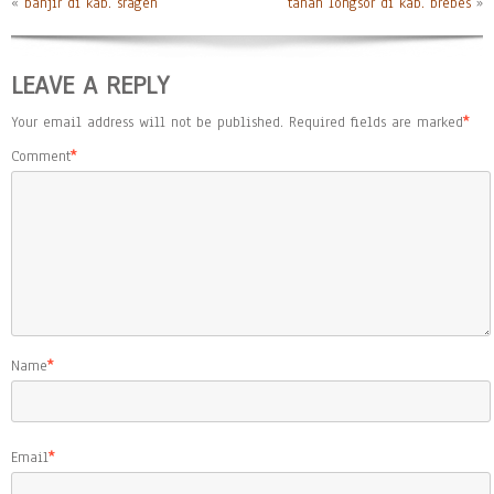
«
banjir di kab. sragen
tanah longsor di kab. brebes
»
LEAVE A REPLY
Your email address will not be published.
Required fields are marked
*
Comment
*
Name
*
Email
*