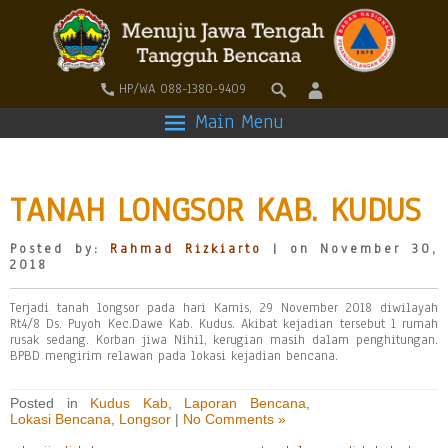
HP/WA 088-1380-9409
Main Menu
TANAH LONGSOR KAB. KUDUS
Posted by:
Rahmad Rizkiarto
| on November 30,
2018
Terjadi tanah longsor pada hari Kamis, 29 November 2018 diwilayah
Rt4/8 Ds. Puyoh Kec.Dawe Kab. Kudus. Akibat kejadian tersebut 1 rumah
rusak sedang. Korban jiwa Nihil, kerugian masih dalam penghitungan.
BPBD mengirim relawan pada lokasi kejadian bencana.
Posted in
Kudus Kab
,
Laporan Bencana
,
Lokasi Bencana
,
Longsor
|
No Comments »