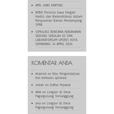
APEL HARI KARTINI
BPBD Provinsi Jawa Tengah
Hadiri dan Berkontribusi dalam
Penyusunan Bahan Pendamping
SPAB
SIMULASI BENCANA KEBAKARAN
GEDUNG SEKOLAH DI SMA
LABORATORIUM UPGRIS KOTA
SEMARANG, 14 APRIL 2026
KOMENTAR ANDA
khamid
on
fitur Pengendalian
Kas berbasis aplikasi
indah
on
Daftar Pejabat
ANA
on
Longsor di Desa
Pagergunung Temanggung
ana
on
Longsor di Desa
Pagergunung Temanggung