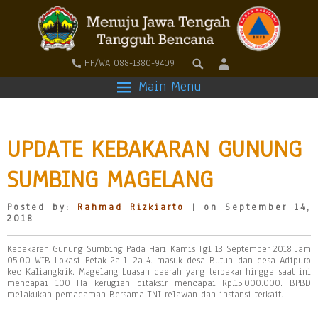
HP/WA 088-1380-9409
Main Menu
UPDATE KEBAKARAN GUNUNG
SUMBING MAGELANG
Posted by:
Rahmad Rizkiarto
| on September 14,
2018
Kebakaran Gunung Sumbing Pada Hari Kamis Tgl 13 September 2018 Jam
05.00 WIB Lokasi Petak 2a-1, 2a-4. masuk desa Butuh dan desa Adipuro
kec Kaliangkrik. Magelang Luasan daerah yang terbakar hingga saat ini
mencapai 100 Ha kerugian ditaksir mencapai Rp.15.000.000. BPBD
melakukan pemadaman Bersama TNI relawan dan instansi terkait.