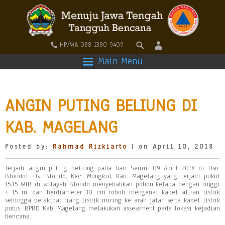
HP/WA 088-1380-9409
Main Menu
ANGIN PUTING BELIUNG DI
KAB. MAGELANG
Posted by:
Rahmad Rizkiarto
| on April 10, 2018
Terjadi angin puting beliung pada hari Senin, 09 April 2018 di Dsn.
Blondo1, Ds. Blondo, Kec. Mungkid, Kab. Magelang yang terjadi pukul
15.15 WIB di wilayah Blondo menyebabkan pohon kelapa dengan tinggi
± 15 m, dan berdiameter 30 cm roboh mengenai kabel aliran listrik
sehingga berakibat tiang listrik miring ke arah jalan serta kabel listrik
putus. BPBD Kab. Magelang melakukan assessment pada lokasi kejadian
bencana.