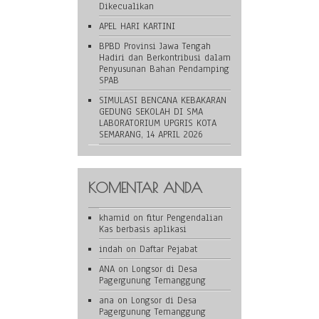
Dikecualikan
APEL HARI KARTINI
BPBD Provinsi Jawa Tengah
Hadiri dan Berkontribusi dalam
Penyusunan Bahan Pendamping
SPAB
SIMULASI BENCANA KEBAKARAN
GEDUNG SEKOLAH DI SMA
LABORATORIUM UPGRIS KOTA
SEMARANG, 14 APRIL 2026
KOMENTAR ANDA
khamid
on
fitur Pengendalian
Kas berbasis aplikasi
indah
on
Daftar Pejabat
ANA
on
Longsor di Desa
Pagergunung Temanggung
ana
on
Longsor di Desa
Pagergunung Temanggung