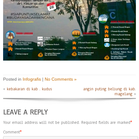
Posted in
Infografis
|
No Comments »
«
kebakaran di kab . kudus
angin puting beliung di kab.
magelang
»
LEAVE A REPLY
Your email address will not be published.
Required fields are marked
*
Comment
*