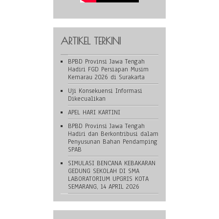
ARTIKEL TERKINI
BPBD Provinsi Jawa Tengah
Hadiri FGD Persiapan Musim
Kemarau 2026 di Surakarta
Uji Konsekuensi Informasi
Dikecualikan
APEL HARI KARTINI
BPBD Provinsi Jawa Tengah
Hadiri dan Berkontribusi dalam
Penyusunan Bahan Pendamping
SPAB
SIMULASI BENCANA KEBAKARAN
GEDUNG SEKOLAH DI SMA
LABORATORIUM UPGRIS KOTA
SEMARANG, 14 APRIL 2026