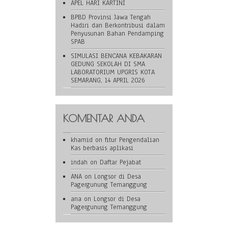
APEL HARI KARTINI
BPBD Provinsi Jawa Tengah
Hadiri dan Berkontribusi dalam
Penyusunan Bahan Pendamping
SPAB
SIMULASI BENCANA KEBAKARAN
GEDUNG SEKOLAH DI SMA
LABORATORIUM UPGRIS KOTA
SEMARANG, 14 APRIL 2026
KOMENTAR ANDA
khamid
on
fitur Pengendalian
Kas berbasis aplikasi
indah
on
Daftar Pejabat
ANA
on
Longsor di Desa
Pagergunung Temanggung
ana
on
Longsor di Desa
Pagergunung Temanggung