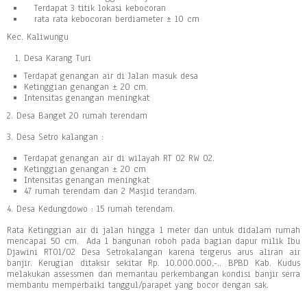
Terdapat 3 titik lokasi kebocoran
rata rata kebocoran berdiameter ± 10 cm
Kec. Kaliwungu
Desa Karang Turi
Terdapat genangan air di Jalan masuk desa
Ketinggian genangan ± 20 cm.
Intensitas genangan meningkat
2. Desa Banget 20 rumah terendam
3. Desa Setro kalangan :
Terdapat genangan air di wilayah RT 02 RW 02.
Ketinggian genangan ± 20 cm
Intensitas genangan meningkat
47 rumah terendam dan 2 Masjid terandam.
4. Desa Kedungdowo : 15 rumah terendam.
Rata Ketinggian air di jalan hingga 1 meter dan untuk didalam rumah
mencapai 50 cm. Ada 1 bangunan roboh pada bagian dapur milik Ibu
Djawini RT01/02 Desa Setrokalangan karena tergerus arus aliran air
banjir. Kerugian ditaksir sekitar Rp. 10.000.000,-.. BPBD Kab. Kudus
melakukan assessmen dan memantau perkembangan kondisi banjir serra
membantu memperbaiki tanggul/parapet yang bocor dengan sak.