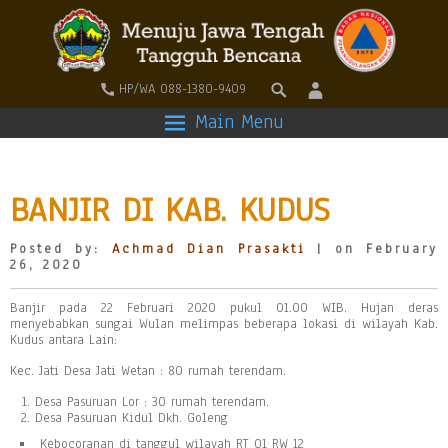
HP/WA 088-1380-9409
Main Menu
BANJIR DI KAB. KUDUS
Posted by:
Achmad Dian Prasakti
| on February
26, 2020
Banjir pada 22 Februari 2020 pukul 01.00 WIB. Hujan deras
menyebabkan sungai Wulan melimpas beberapa lokasi di wilayah Kab.
Kudus antara Lain:
Kec. Jati Desa Jati Wetan : 80 rumah terendam.
Desa Pasuruan Lor : 30 rumah terendam.
Desa Pasuruan Kidul Dkh. Goleng
Kebocoranan di tanggul wilayah RT 01 RW 12