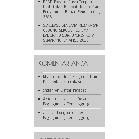
BPBD Provinsi Jawa Tengah
Hadiri dan Berkontribusi dalam
Penyusunan Bahan Pendamping
SPAB
SIMULASI BENCANA KEBAKARAN
GEDUNG SEKOLAH DI SMA
LABORATORIUM UPGRIS KOTA
SEMARANG, 14 APRIL 2026
KOMENTAR ANDA
khamid
on
fitur Pengendalian
Kas berbasis aplikasi
indah
on
Daftar Pejabat
ANA
on
Longsor di Desa
Pagergunung Temanggung
ana
on
Longsor di Desa
Pagergunung Temanggung