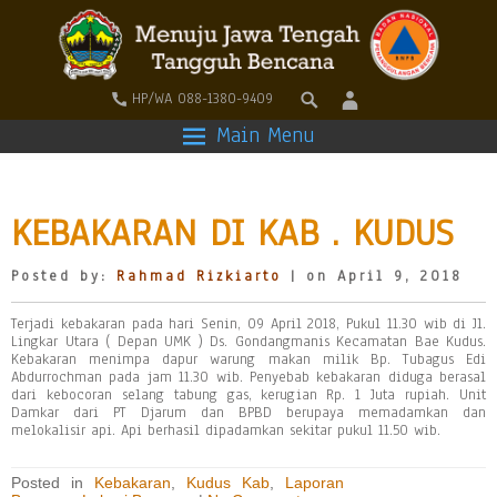
HP/WA 088-1380-9409
Main Menu
KEBAKARAN DI KAB . KUDUS
Posted by:
Rahmad Rizkiarto
| on April 9, 2018
Terjadi kebakaran pada hari Senin, 09 April 2018, Pukul 11.30 wib di Jl.
Lingkar Utara ( Depan UMK ) Ds. Gondangmanis Kecamatan Bae Kudus.
Kebakaran menimpa dapur warung makan milik Bp. Tubagus Edi
Abdurrochman pada jam 11.30 wib. Penyebab kebakaran diduga berasal
dari kebocoran selang tabung gas, kerugian Rp. 1 Juta rupiah. Unit
Damkar dari PT Djarum dan BPBD berupaya memadamkan dan
melokalisir api. Api berhasil dipadamkan sekitar pukul 11.50 wib.
Posted in
Kebakaran
,
Kudus Kab
,
Laporan