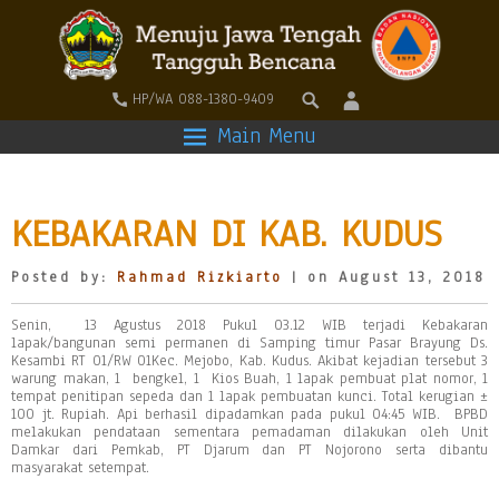
HP/WA 088-1380-9409
Main Menu
KEBAKARAN DI KAB. KUDUS
Posted by:
Rahmad Rizkiarto
| on August 13, 2018
Senin, 13 Agustus 2018 Pukul 03.12 WIB terjadi Kebakaran
lapak/bangunan semi permanen di Samping timur Pasar Brayung Ds.
Kesambi RT 01/RW 01Kec. Mejobo, Kab. Kudus. Akibat kejadian tersebut 3
warung makan, 1 bengkel, 1 Kios Buah, 1 lapak pembuat plat nomor, 1
tempat penitipan sepeda dan 1 lapak pembuatan kunci. Total kerugian ±
100 jt. Rupiah. Api berhasil dipadamkan pada pukul 04:45 WIB. BPBD
melakukan pendataan sementara pemadaman dilakukan oleh Unit
Damkar dari Pemkab, PT Djarum dan PT Nojorono serta dibantu
masyarakat setempat.