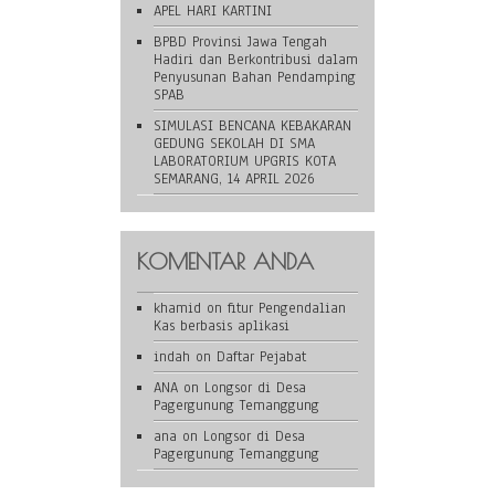
APEL HARI KARTINI
BPBD Provinsi Jawa Tengah
Hadiri dan Berkontribusi dalam
Penyusunan Bahan Pendamping
SPAB
SIMULASI BENCANA KEBAKARAN
GEDUNG SEKOLAH DI SMA
LABORATORIUM UPGRIS KOTA
SEMARANG, 14 APRIL 2026
KOMENTAR ANDA
khamid
on
fitur Pengendalian
Kas berbasis aplikasi
indah
on
Daftar Pejabat
ANA
on
Longsor di Desa
Pagergunung Temanggung
ana
on
Longsor di Desa
Pagergunung Temanggung