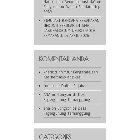
Hadiri dan Berkontribusi dalam
Penyusunan Bahan Pendamping
SPAB
SIMULASI BENCANA KEBAKARAN
GEDUNG SEKOLAH DI SMA
LABORATORIUM UPGRIS KOTA
SEMARANG, 14 APRIL 2026
KOMENTAR ANDA
khamid
on
fitur Pengendalian
Kas berbasis aplikasi
indah
on
Daftar Pejabat
ANA
on
Longsor di Desa
Pagergunung Temanggung
ana
on
Longsor di Desa
Pagergunung Temanggung
CATEGORIES