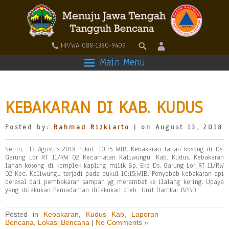
HP/WA 088-1380-9409
Main Menu
KEBAKARAN DI KAB. KUDUS
Posted by:
Rahmad Rizkiarto
| on August 13, 2018
Senin, 13 Agustus 2018 Pukul. 10:15 WIB. Kebakaran lahan kosong di Ds.
Garung Lor RT 11/RW 02 Kecamatan Kaliwungu, Kab. Kudus. Kebakaran
lahan kosong di komplek kapling milik Bp. Eko Ds. Garung Lor RT 11/RW
02 Kec. Kaliwungu terjadi pada pukul 10:15:WIB. Penyebab kebakaran api
berasal dari pembakaran sampah yg merambat ke ilalang kering. Upaya
yang dilakukan Pemadaman dilakukan oleh Unit Damkar BPBD.
Posted in
Kebakaran
,
Kudus Kab
,
Laporan
Bencana
,
Lokasi Bencana
|
No Comments »