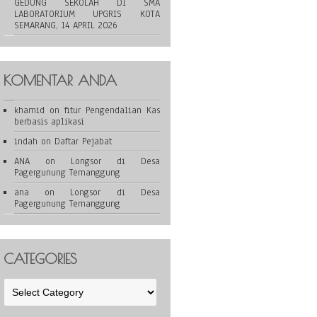
GEDUNG SEKOLAH DI SMA
LABORATORIUM UPGRIS KOTA
SEMARANG, 14 APRIL 2026
KOMENTAR ANDA
khamid
on
fitur Pengendalian Kas
berbasis aplikasi
indah
on
Daftar Pejabat
ANA
on
Longsor di Desa
Pagergunung Temanggung
ana
on
Longsor di Desa
Pagergunung Temanggung
CATEGORIES
Categories