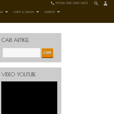
HP/WA 088-1380-9409
NA
FORM & UNDUH
WEBSITE
CARI ARTIKEL
VIDEO YOUTUBE