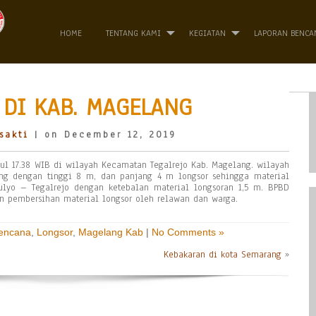
HOME
TENTANG KAMI
KEGIATAN
LAPORAN BENCA
DI KAB. MAGELANG
sakti
| on December 12, 2019
ul 17.38 WIB di wilayah Kecamatan Tegalrejo Kab. Magelang. wilayah
ng dengan tinggi 8 m, dan panjang 4 m longsor sehingga material
lyo – Tegalrejo dengan ketebalan material longsoran 1,5 m. BPBD
n pembersihan material longsor oleh relawan dan warga.
Bencana
,
Longsor
,
Magelang Kab
|
No Comments »
Kebakaran di kota Semarang
»